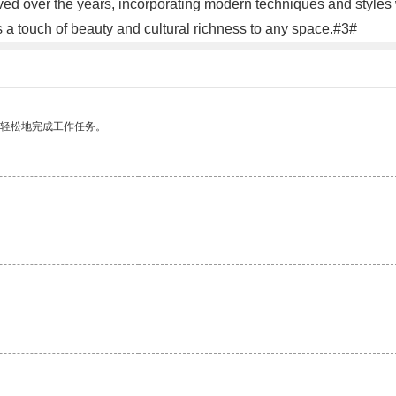
ved over the years, incorporating modern techniques and styles wh
 a touch of beauty and cultural richness to any space.#3#
更轻松地完成工作任务。