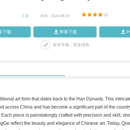
工具
|
时间：2024-08-26
|
卓下载
苹果下载
安卓市场，安全绿色
ional art form that dates back to the Han Dynasty. This intricate 
ed across China and has become a significant part of the country
Each piece is painstakingly crafted with precision and skill, show
QiangGe reflect the beauty and elegance of Chinese art. Today, Q