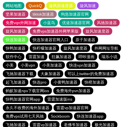
网站地图
QuickQ
旋风加速度器
旋风加速
坚果加速器
tiktok加速器
狗急加速器官网
免费vqn外网加速
小蓝鸟
优途加速器官网
风驰加速器
旋风加速器
免费vps加速器外网苹果版
旋风加速度器
快连加速器
快连加速器官网入口
原子加速器
快鸭加速器
快柠檬加速器
旋风加速度器
外网网址导航
软件中心
雷霆加速
狂飙加速器
哔咔漫画
瑞乐小说
小美
小美vpn
小美加速器
快连vρn加速器
飞驰加速器下载
大象加速器
可以上twitter的免费加速器
起飞加速器
快连pro
小黄鸭加速器
快橙加速器
蚂蚁加速npv下载官网ios
免费海外pvn加速器
快鸭加速器官网app
雷霆加速版ins
永久不收费的海外加速器
雷霆vp加速器官网
免费vps试用七天风驰
Sockboom
快连加速器app
飞驰加速器
雷霆vp加速器
老佛爷加速器
极光加速器