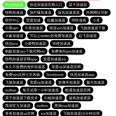
快连加速器
快连加速器官网入口
原子加速器
快鸭加速器
快柠檬加速器
旋风加速度器
外网网址导航
软件中心
雷霆加速
狂飙加速器
哔咔漫画
小美
小美vpn
小美加速器
快连vρn加速器
飞驰加速器下载
大象加速器
可以上twitter的免费加速器
起飞加速器
快连pro
小黄鸭加速器
快橙加速器
蚂蚁加速npv下载官网ios
免费海外pvn加速器
快鸭加速器官网app
雷霆加速版ins
永久不收费的海外加速器
雷霆vp加速器官网
免费vps试用七天风驰
Sockboom
快连加速器app
飞驰加速器
雷霆vp加速器
老佛爷加速器
极光加速器
outline
每天试用一小时加速器
酷通加速器官网
原子加速器下载安卓
白鲸加速器
旋风加速度器
黑洞官方加速器
outline
黑洞nvp加速器
香蕉加速器vp官网
ios加速器
飞驰加速器15分钟试用