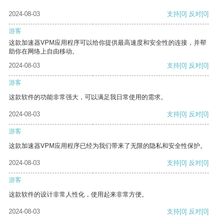
2024-08-03
支持
[0]
反对
[0]
游客
这款加速器VPM应用程序可以给你提供最高速度和安全性的连接，并帮
助你在网络上自由移动。
2024-08-03
支持
[0]
反对
[0]
游客
这款软件的功能非常强大，可以满足我日常使用的需求。
2024-08-03
支持
[0]
反对
[0]
游客
这款加速器VPM应用程序已经为我们带来了无限的隐私和安全性保护。
2024-08-03
支持
[0]
反对
[0]
游客
这款软件的设计非常人性化，使用起来非常方便。
2024-08-03
支持
[0]
反对
[0]