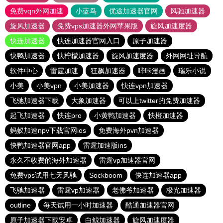
免费vqn外网加速
小蓝鸟
优途加速器官网
风驰加速器
旋风加速器
免费vps加速器外网苹果版
旋风加速度器
快连加速器
快连加速器官网入口
原子加速器
快鸭加速器
快柠檬加速器
旋风加速度器
外网网址导航
软件中心
雷霆加速
狂飙加速器
哔咔漫画
瑞乐小说
小美
小美vpn
小美加速器
快连vρn加速器
飞驰加速器下载
大象加速器
可以上twitter的免费加速器
起飞加速器
快连pro
小黄鸭加速器
快橙加速器
蚂蚁加速npv下载官网ios
免费海外pvn加速器
快鸭加速器官网app
雷霆加速版ins
永久不收费的海外加速器
雷霆vp加速器官网
免费vps试用七天风驰
Sockboom
快连加速器app
飞驰加速器
雷霆vp加速器
老佛爷加速器
极光加速器
outline
每天试用一小时加速器
酷通加速器官网
原子加速器下载安卓
白鲸加速器
旋风加速度器