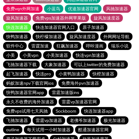
免费vqn外网加速
小蓝鸟
优途加速器官网
风驰加速器
旋风加速器
免费vps加速器外网苹果版
旋风加速度器
快连加速器
快连加速器官网入口
原子加速器
快鸭加速器
快柠檬加速器
旋风加速度器
外网网址导航
软件中心
雷霆加速
狂飙加速器
哔咔漫画
瑞乐小说
小美
小美vpn
小美加速器
快连vρn加速器
飞驰加速器下载
大象加速器
可以上twitter的免费加速器
起飞加速器
快连pro
小黄鸭加速器
快橙加速器
蚂蚁加速npv下载官网ios
免费海外pvn加速器
快鸭加速器官网app
雷霆加速版ins
永久不收费的海外加速器
雷霆vp加速器官网
免费vps试用七天风驰
Sockboom
快连加速器app
飞驰加速器
雷霆vp加速器
老佛爷加速器
极光加速器
outline
每天试用一小时加速器
酷通加速器官网