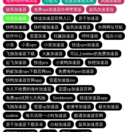
免费vqn外网加速
小蓝鸟
优途加速器官网
风驰加速器
旋风加速器
免费vps加速器外网苹果版
旋风加速度器
快连加速器
快连加速器官网入口
原子加速器
快鸭加速器
快柠檬加速器
旋风加速度器
外网网址导航
软件中心
雷霆加速
狂飙加速器
哔咔漫画
瑞乐小说
小美
小美vpn
小美加速器
快连vρn加速器
飞驰加速器下载
大象加速器
可以上twitter的免费加速器
起飞加速器
快连pro
小黄鸭加速器
快橙加速器
蚂蚁加速npv下载官网ios
免费海外pvn加速器
快鸭加速器官网app
雷霆加速版ins
永久不收费的海外加速器
雷霆vp加速器官网
免费vps试用七天风驰
Sockboom
快连加速器app
飞驰加速器
雷霆vp加速器
老佛爷加速器
极光加速器
outline
每天试用一小时加速器
酷通加速器官网
原子加速器下载安卓
白鲸加速器
旋风加速度器