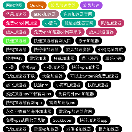
网站地图
QuickQ
旋风加速度器
旋风加速
坚果加速器
tiktok加速器
狗急加速器官网
免费vqn外网加速
小蓝鸟
优途加速器官网
风驰加速器
旋风加速器
免费vps加速器外网苹果版
旋风加速度器
快连加速器
快连加速器官网入口
原子加速器
快鸭加速器
快柠檬加速器
旋风加速度器
外网网址导航
软件中心
雷霆加速
狂飙加速器
哔咔漫画
瑞乐小说
小美
小美vpn
小美加速器
快连vρn加速器
飞驰加速器下载
大象加速器
可以上twitter的免费加速器
起飞加速器
快连pro
小黄鸭加速器
快橙加速器
蚂蚁加速npv下载官网ios
免费海外pvn加速器
快鸭加速器官网app
雷霆加速版ins
永久不收费的海外加速器
雷霆vp加速器官网
免费vps试用七天风驰
Sockboom
快连加速器app
飞驰加速器
雷霆vp加速器
老佛爷加速器
极光加速器