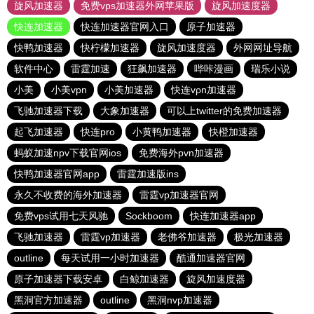
旋风加速器
免费vps加速器外网苹果版
旋风加速度器
快连加速器
快连加速器官网入口
原子加速器
快鸭加速器
快柠檬加速器
旋风加速度器
外网网址导航
软件中心
雷霆加速
狂飙加速器
哔咔漫画
瑞乐小说
小美
小美vpn
小美加速器
快连vρn加速器
飞驰加速器下载
大象加速器
可以上twitter的免费加速器
起飞加速器
快连pro
小黄鸭加速器
快橙加速器
蚂蚁加速npv下载官网ios
免费海外pvn加速器
快鸭加速器官网app
雷霆加速版ins
永久不收费的海外加速器
雷霆vp加速器官网
免费vps试用七天风驰
Sockboom
快连加速器app
飞驰加速器
雷霆vp加速器
老佛爷加速器
极光加速器
outline
每天试用一小时加速器
酷通加速器官网
原子加速器下载安卓
白鲸加速器
旋风加速度器
黑洞官方加速器
outline
黑洞nvp加速器