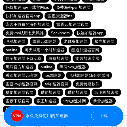
蚂蚁加速npv下载官网ios
免费海外pvn加速器
快鸭加速器官网app
雷霆加速版ins
永久不收费的海外加速器
雷霆vp加速器官网
免费vps试用七天风驰
Sockboom
快连加速器app
飞驰加速器
雷霆vp加速器
老佛爷加速器
极光加速器
outline
每天试用一小时加速器
酷通加速器官网
原子加速器下载安卓
白鲸加速器
旋风加速度器
黑洞官方加速器
outline
黑洞nvp加速器
香蕉加速器vp官网
ios加速器
飞驰加速器15分钟试用
雷霆vp加速器官网
tyl加速器官网
免费跨墙软件
猎豹加速器官网
猎豹加速器
猎豹加速器
纸飞机加速器
雷轰下载官网
猴王加速器
vqn加速外网
暴雪加速器
加速器试用两小时
暴雪加速器
快连vp
旋风加速度器
永久免费使用的加速器
下载
0.020311s
首页
安卓
苹果
排行
推荐