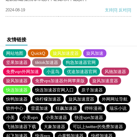
2024-08-19
支持
[0]
反对
[0]
友情链接
网站地图
QuickQ
旋风加速度器
旋风加速
坚果加速器
tiktok加速器
狗急加速器官网
免费vqn外网加速
小蓝鸟
优途加速器官网
风驰加速器
旋风加速器
免费vps加速器外网苹果版
旋风加速度器
快连加速器
快连加速器官网入口
原子加速器
快鸭加速器
快柠檬加速器
旋风加速度器
外网网址导航
软件中心
雷霆加速
狂飙加速器
哔咔漫画
瑞乐小说
小美
小美vpn
小美加速器
快连vρn加速器
飞驰加速器下载
大象加速器
可以上twitter的免费加速器
起飞加速器
快连pro
小黄鸭加速器
快橙加速器