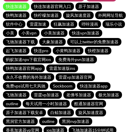
快连加速器
快连加速器官网入口
原子加速器
快鸭加速器
快柠檬加速器
旋风加速度器
外网网址导航
软件中心
雷霆加速
狂飙加速器
哔咔漫画
瑞乐小说
小美
小美vpn
小美加速器
快连vρn加速器
飞驰加速器下载
大象加速器
可以上twitter的免费加速器
起飞加速器
快连pro
小黄鸭加速器
快橙加速器
蚂蚁加速npv下载官网ios
免费海外pvn加速器
快鸭加速器官网app
雷霆加速版ins
永久不收费的海外加速器
雷霆vp加速器官网
免费vps试用七天风驰
Sockboom
快连加速器app
飞驰加速器
雷霆vp加速器
老佛爷加速器
极光加速器
outline
每天试用一小时加速器
酷通加速器官网
原子加速器下载安卓
白鲸加速器
旋风加速度器
黑洞官方加速器
outline
黑洞nvp加速器
香蕉加速器vp官网
ios加速器
飞驰加速器15分钟试用