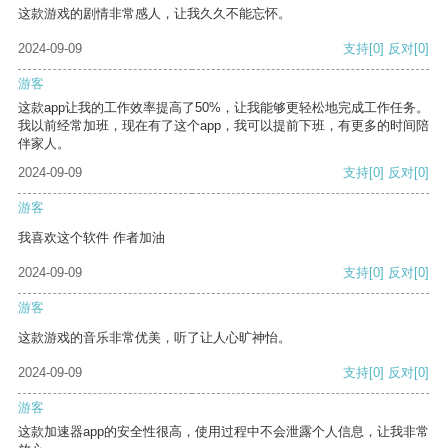
这款游戏的剧情非常感人，让我久久不能忘怀。
2024-09-09
支持
[0]
反对
[0]
游客
这款app让我的工作效率提高了50%，让我能够更轻松地完成工作任务。
我以前经常加班，现在有了这个app，我可以提前下班，有更多的时间陪
伴家人。
2024-09-09
支持
[0]
反对
[0]
游客
我喜欢这个软件 作者加油
2024-09-09
支持
[0]
反对
[0]
游客
这款游戏的音乐非常优美，听了让人心旷神怡。
2024-09-09
支持
[0]
反对
[0]
游客
这款加速器app的安全性很高，使用过程中不会泄露个人信息，让我非常