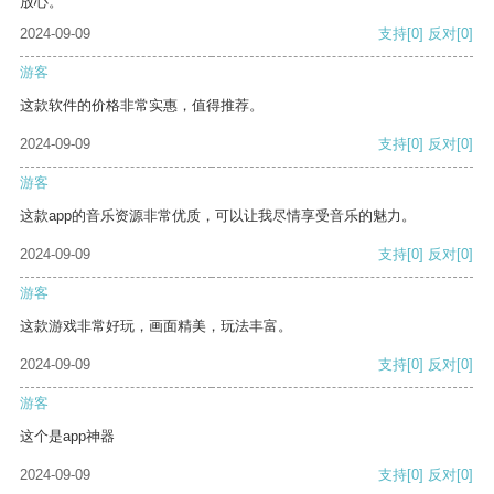
放心。
2024-09-09
支持
[0]
反对
[0]
游客
这款软件的价格非常实惠，值得推荐。
2024-09-09
支持
[0]
反对
[0]
游客
这款app的音乐资源非常优质，可以让我尽情享受音乐的魅力。
2024-09-09
支持
[0]
反对
[0]
游客
这款游戏非常好玩，画面精美，玩法丰富。
2024-09-09
支持
[0]
反对
[0]
游客
这个是app神器
2024-09-09
支持
[0]
反对
[0]