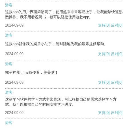
游客
这款app的用户界面简洁明了，使用起来非常容易上手，让我能够快速熟
悉操作。我不用看说明书，就可以轻松使用这款app。
2024-09-09
支持
[0]
反对
[0]
游客
这款app就像我的娱乐小助手，随时随地为我的娱乐提供帮助。
2024-09-09
支持
[0]
反对
[0]
游客
梯子神器，ins随便看，美美哒！
2024-09-09
支持
[0]
反对
[0]
游客
这款学习软件的学习方式非常灵活，可以根据自己的需求选择学习方
式。我可以根据自己的时间安排学习进度。
2024-09-09
支持
[0]
反对
[0]
游客