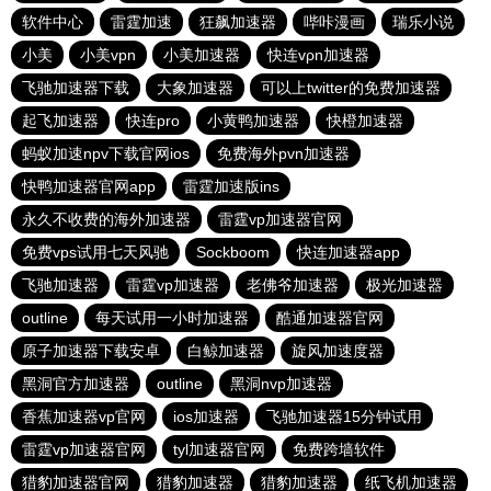
软件中心
雷霆加速
狂飙加速器
哔咔漫画
瑞乐小说
小美
小美vpn
小美加速器
快连vρn加速器
飞驰加速器下载
大象加速器
可以上twitter的免费加速器
起飞加速器
快连pro
小黄鸭加速器
快橙加速器
蚂蚁加速npv下载官网ios
免费海外pvn加速器
快鸭加速器官网app
雷霆加速版ins
永久不收费的海外加速器
雷霆vp加速器官网
免费vps试用七天风驰
Sockboom
快连加速器app
飞驰加速器
雷霆vp加速器
老佛爷加速器
极光加速器
outline
每天试用一小时加速器
酷通加速器官网
原子加速器下载安卓
白鲸加速器
旋风加速度器
黑洞官方加速器
outline
黑洞nvp加速器
香蕉加速器vp官网
ios加速器
飞驰加速器15分钟试用
雷霆vp加速器官网
tyl加速器官网
免费跨墙软件
猎豹加速器官网
猎豹加速器
猎豹加速器
纸飞机加速器