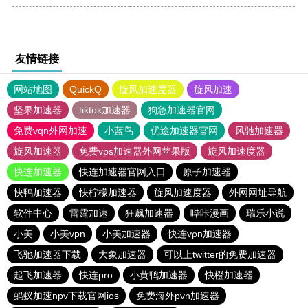
友情链接
网站地图
QuickQ
旋风加速度器
旋风加速
坚果加速器
tiktok加速器
狗急加速器官网
免费vqn外网加速
小蓝鸟
优途加速器官网
风驰加速器
旋风加速器
免费vps加速器外网苹果版
旋风加速度器
快连加速器
快连加速器官网入口
原子加速器
快鸭加速器
快柠檬加速器
旋风加速度器
外网网址导航
软件中心
雷霆加速
狂飙加速器
哔咔漫画
瑞乐小说
小美
小美vpn
小美加速器
快连vρn加速器
飞驰加速器下载
大象加速器
可以上twitter的免费加速器
起飞加速器
快连pro
小黄鸭加速器
快橙加速器
蚂蚁加速npv下载官网ios
免费海外pvn加速器