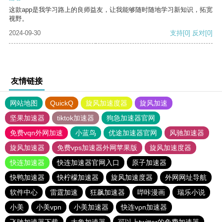
这款app是我学习路上的良师益友，让我能够随时随地学习新知识，拓宽
视野。
2024-09-30
支持
[0]
反对
[0]
友情链接
网站地图
QuickQ
旋风加速度器
旋风加速
坚果加速器
tiktok加速器
狗急加速器官网
免费vqn外网加速
小蓝鸟
优途加速器官网
风驰加速器
旋风加速器
免费vps加速器外网苹果版
旋风加速度器
快连加速器
快连加速器官网入口
原子加速器
快鸭加速器
快柠檬加速器
旋风加速度器
外网网址导航
软件中心
雷霆加速
狂飙加速器
哔咔漫画
瑞乐小说
小美
小美vpn
小美加速器
快连vρn加速器