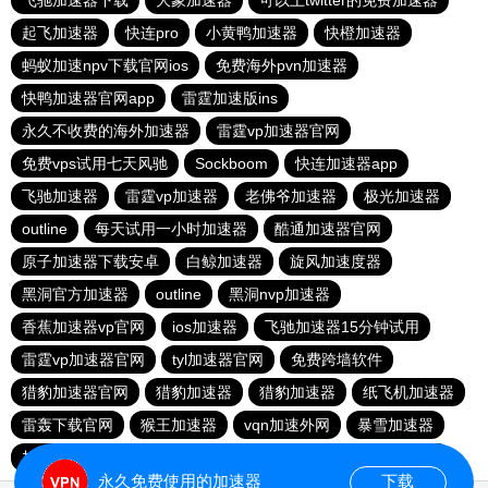
飞驰加速器下载
大象加速器
可以上twitter的免费加速器
起飞加速器
快连pro
小黄鸭加速器
快橙加速器
蚂蚁加速npv下载官网ios
免费海外pvn加速器
快鸭加速器官网app
雷霆加速版ins
永久不收费的海外加速器
雷霆vp加速器官网
免费vps试用七天风驰
Sockboom
快连加速器app
飞驰加速器
雷霆vp加速器
老佛爷加速器
极光加速器
outline
每天试用一小时加速器
酷通加速器官网
原子加速器下载安卓
白鲸加速器
旋风加速度器
黑洞官方加速器
outline
黑洞nvp加速器
香蕉加速器vp官网
ios加速器
飞驰加速器15分钟试用
雷霆vp加速器官网
tyl加速器官网
免费跨墙软件
猎豹加速器官网
猎豹加速器
猎豹加速器
纸飞机加速器
雷轰下载官网
猴王加速器
vqn加速外网
暴雪加速器
加速器试用两小时
暴雪加速器
快连vp
旋风加速度器
永久免费使用的加速器
下载