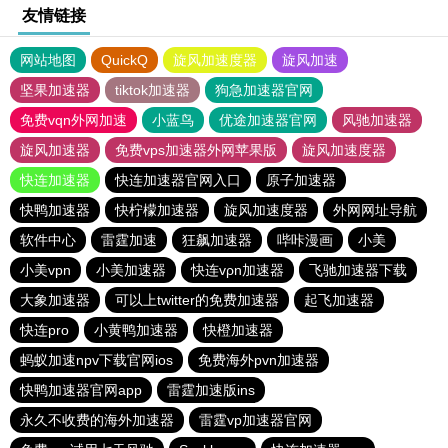
友情链接
网站地图
QuickQ
旋风加速度器
旋风加速
坚果加速器
tiktok加速器
狗急加速器官网
免费vqn外网加速
小蓝鸟
优途加速器官网
风驰加速器
旋风加速器
免费vps加速器外网苹果版
旋风加速度器
快连加速器
快连加速器官网入口
原子加速器
快鸭加速器
快柠檬加速器
旋风加速度器
外网网址导航
软件中心
雷霆加速
狂飙加速器
哔咔漫画
小美
小美vpn
小美加速器
快连vρn加速器
飞驰加速器下载
大象加速器
可以上twitter的免费加速器
起飞加速器
快连pro
小黄鸭加速器
快橙加速器
蚂蚁加速npv下载官网ios
免费海外pvn加速器
快鸭加速器官网app
雷霆加速版ins
永久不收费的海外加速器
雷霆vp加速器官网