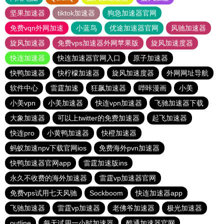
坚果加速器
tiktok加速器
狗急加速器官网
免费vqn外网加速
小蓝鸟
优途加速器官网
风驰加速器
旋风加速器
免费vps加速器外网苹果版
旋风加速度器
快连加速器
快连加速器官网入口
原子加速器
快鸭加速器
快柠檬加速器
旋风加速度器
外网网址导航
软件中心
雷霆加速
狂飙加速器
哔咔漫画
小美
小美vpn
小美加速器
快连vρn加速器
飞驰加速器下载
大象加速器
可以上twitter的免费加速器
起飞加速器
快连pro
小黄鸭加速器
快橙加速器
蚂蚁加速npv下载官网ios
免费海外pvn加速器
快鸭加速器官网app
雷霆加速版ins
永久不收费的海外加速器
雷霆vp加速器官网
免费vps试用七天风驰
Sockboom
快连加速器app
飞驰加速器
雷霆vp加速器
老佛爷加速器
极光加速器
outline
每天试用一小时加速器
酷通加速器官网