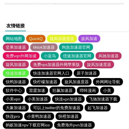
友情链接
网站地图
QuickQ
旋风加速度器
旋风加速
坚果加速器
tiktok加速器
狗急加速器官网
免费vqn外网加速
小蓝鸟
优途加速器官网
风驰加速器
旋风加速器
免费vps加速器外网苹果版
旋风加速度器
快连加速器
快连加速器官网入口
原子加速器
快鸭加速器
快柠檬加速器
旋风加速度器
外网网址导航
软件中心
雷霆加速
狂飙加速器
哔咔漫画
小美
小美vpn
小美加速器
快连vρn加速器
飞驰加速器下载
大象加速器
可以上twitter的免费加速器
起飞加速器
快连pro
小黄鸭加速器
快橙加速器
蚂蚁加速npv下载官网ios
免费海外pvn加速器