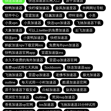
快连加速器
快连加速器官网入口
原子加速器
快鸭加速器
快柠檬加速器
旋风加速度器
外网网址导航
软件中心
雷霆加速
狂飙加速器
哔咔漫画
小美
小美vpn
小美加速器
快连vρn加速器
飞驰加速器下载
大象加速器
可以上twitter的免费加速器
起飞加速器
快连pro
小黄鸭加速器
快橙加速器
蚂蚁加速npv下载官网ios
免费海外pvn加速器
快鸭加速器官网app
雷霆加速版ins
永久不收费的海外加速器
雷霆vp加速器官网
免费vps试用七天风驰
Sockboom
快连加速器app
飞驰加速器
雷霆vp加速器
老佛爷加速器
极光加速器
outline
每天试用一小时加速器
酷通加速器官网
原子加速器下载安卓
白鲸加速器
旋风加速度器
黑洞官方加速器
outline
黑洞nvp加速器
香蕉加速器vp官网
ios加速器
飞驰加速器15分钟试用