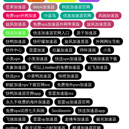
坚果加速器
tiktok加速器
狗急加速器官网
免费vqn外网加速
小蓝鸟
优途加速器官网
风驰加速器
旋风加速器
免费vps加速器外网苹果版
旋风加速度器
快连加速器
快连加速器官网入口
原子加速器
快鸭加速器
快柠檬加速器
旋风加速度器
外网网址导航
软件中心
雷霆加速
狂飙加速器
哔咔漫画
小美
小美vpn
小美加速器
快连vρn加速器
飞驰加速器下载
大象加速器
可以上twitter的免费加速器
起飞加速器
快连pro
小黄鸭加速器
快橙加速器
蚂蚁加速npv下载官网ios
免费海外pvn加速器
快鸭加速器官网app
雷霆加速版ins
永久不收费的海外加速器
雷霆vp加速器官网
免费vps试用七天风驰
Sockboom
快连加速器app
飞驰加速器
雷霆vp加速器
老佛爷加速器
极光加速器
outline
每天试用一小时加速器
酷通加速器官网