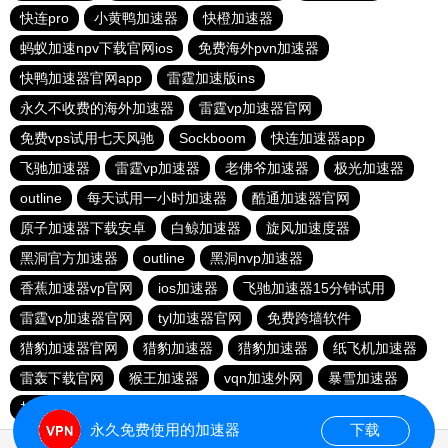
快连pro
小黄鸭加速器
快橙加速器
蚂蚁加速npv下载官网ios
免费海外pvn加速器
快鸭加速器官网app
雷霆加速版ins
永久不收费的海外加速器
雷霆vp加速器官网
免费vps试用七天风驰
Sockboom
快连加速器app
飞驰加速器
雷霆vp加速器
老佛爷加速器
极光加速器
outline
每天试用一小时加速器
酷通加速器官网
原子加速器下载安卓
白鲸加速器
旋风加速度器
黑洞官方加速器
outline
黑洞nvp加速器
香蕉加速器vp官网
ios加速器
飞驰加速器15分钟试用
雷霆vp加速器官网
tyl加速器官网
免费跨墙软件
猎豹加速器官网
猎豹加速器
猎豹加速器
纸飞机加速器
雷轰下载官网
猴王加速器
vqn加速外网
暴雪加速器
加速器试用两小时
暴雪加速器
快连vp
旋风加速度器
永久免费使用的加速器
下载