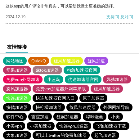
这款app的用户评论非常真实，可以帮助我做出更准确的选择。
2024-12-19
支持
[0]
反对
[0]
友情链接
网站地图
QuickQ
旋风加速度器
旋风加速
坚果加速器
tiktok加速器
狗急加速器官网
免费vqn外网加速
小蓝鸟
优途加速器官网
风驰加速器
旋风加速器
免费vps加速器外网苹果版
旋风加速度器
快连加速器
快连加速器官网入口
原子加速器
快鸭加速器
快柠檬加速器
旋风加速度器
外网网址导航
软件中心
雷霆加速
狂飙加速器
哔咔漫画
小美
小美vpn
小美加速器
快连vρn加速器
飞驰加速器下载
大象加速器
可以上twitter的免费加速器
起飞加速器