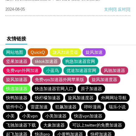
2024-08-05
支持
[0]
反对
[0]
友情链接
网站地图
QuickQ
旋风加速度器
旋风加速
坚果加速器
tiktok加速器
狗急加速器官网
免费vqn外网加速
小蓝鸟
优途加速器官网
风驰加速器
旋风加速器
免费vps加速器外网苹果版
旋风加速度器
快连加速器
快连加速器官网入口
原子加速器
快鸭加速器
快柠檬加速器
旋风加速度器
外网网址导航
软件中心
雷霆加速
狂飙加速器
哔咔漫画
瑞乐小说
小美
小美vpn
小美加速器
快连vρn加速器
飞驰加速器下载
大象加速器
可以上twitter的免费加速器
起飞加速器
快连pro
小黄鸭加速器
快橙加速器