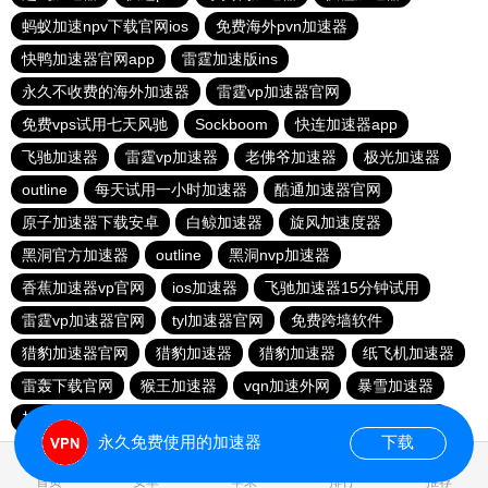
蚂蚁加速npv下载官网ios
免费海外pvn加速器
快鸭加速器官网app
雷霆加速版ins
永久不收费的海外加速器
雷霆vp加速器官网
免费vps试用七天风驰
Sockboom
快连加速器app
飞驰加速器
雷霆vp加速器
老佛爷加速器
极光加速器
outline
每天试用一小时加速器
酷通加速器官网
原子加速器下载安卓
白鲸加速器
旋风加速度器
黑洞官方加速器
outline
黑洞nvp加速器
香蕉加速器vp官网
ios加速器
飞驰加速器15分钟试用
雷霆vp加速器官网
tyl加速器官网
免费跨墙软件
猎豹加速器官网
猎豹加速器
猎豹加速器
纸飞机加速器
雷轰下载官网
猴王加速器
vqn加速外网
暴雪加速器
加速器试用两小时
暴雪加速器
快连vp
旋风加速度器
永久免费使用的加速器
下载
0.020142s
首页
安卓
苹果
排行
推荐