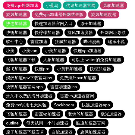
免费vqn外网加速
小蓝鸟
优途加速器官网
风驰加速器
旋风加速器
免费vps加速器外网苹果版
旋风加速度器
快连加速器
快连加速器官网入口
原子加速器
快鸭加速器
快柠檬加速器
旋风加速度器
外网网址导航
软件中心
雷霆加速
狂飙加速器
哔咔漫画
瑞乐小说
小美
小美vpn
小美加速器
快连vρn加速器
飞驰加速器下载
大象加速器
可以上twitter的免费加速器
起飞加速器
快连pro
小黄鸭加速器
快橙加速器
蚂蚁加速npv下载官网ios
免费海外pvn加速器
快鸭加速器官网app
雷霆加速版ins
永久不收费的海外加速器
雷霆vp加速器官网
免费vps试用七天风驰
Sockboom
快连加速器app
飞驰加速器
雷霆vp加速器
老佛爷加速器
极光加速器
outline
每天试用一小时加速器
酷通加速器官网
原子加速器下载安卓
白鲸加速器
旋风加速度器