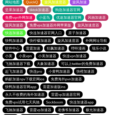
网站地图
QuickQ
旋风加速度器
旋风加速
坚果加速器
tiktok加速器
狗急加速器官网
免费vqn外网加速
小蓝鸟
优途加速器官网
风驰加速器
旋风加速器
免费vps加速器外网苹果版
旋风加速度器
快连加速器
快连加速器官网入口
原子加速器
快鸭加速器
快柠檬加速器
旋风加速度器
外网网址导航
软件中心
雷霆加速
狂飙加速器
哔咔漫画
瑞乐小说
小美
小美vpn
小美加速器
快连vρn加速器
飞驰加速器下载
大象加速器
可以上twitter的免费加速器
起飞加速器
快连pro
小黄鸭加速器
快橙加速器
蚂蚁加速npv下载官网ios
免费海外pvn加速器
快鸭加速器官网app
雷霆加速版ins
永久不收费的海外加速器
雷霆vp加速器官网
免费vps试用七天风驰
Sockboom
快连加速器app
飞驰加速器
雷霆vp加速器
老佛爷加速器
极光加速器