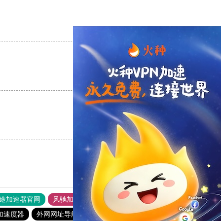
支持
[0]
反对
[0]
支持
[0]
反对
[0]
支持
[0]
反对
[0]
途加速器官网
风驰加速器
旋风加速器
加速度器
外网网址导航
软件中心
雷霆加速
狂飙加速器